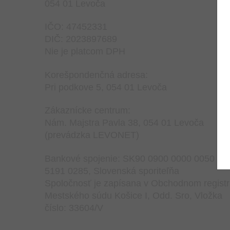
054 01 Levoča
IČO: 47452331
DIČ: 2023897689
Nie je platcom DPH
Korešpondenčná adresa:
Pri podkove 5, 054 01 Levoča
Zákaznícke centrum:
Nám. Majstra Pavla 38, 054 01 Levoča
(prevádzka LEVONET)
Bankové spojenie: SK90 0900 0000 0050
5191 0285, Slovenská sporiteľňa
Spoločnosť je zapísana v Obchodnom registr
Mestského súdu Košice I, Odd. Sro, Vložka
číslo: 33604/V