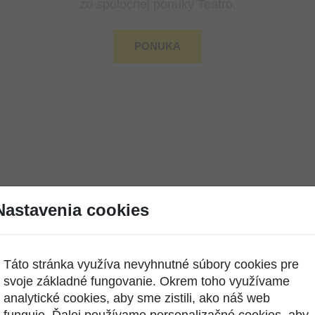
zo spoločnej ponuky Teatro.
PONUKA
Nastavenia cookies
Dokumenty na stiahnutie
Táto stránka využíva nevyhnutné súbory cookies pre
svoje základné fungovanie. Okrem toho využívame
všeobecné obchodné podmienky
analytické cookies, aby sme zistili, ako náš web
informácie pre koncových používateľov