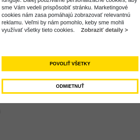
funguje. Ďalej používame personalizačné cookies, aby
zásady ochrany súkromia a spracúvania
sme Vám vedeli prispôsobiť stránku. Marketingové
osobných údajov
cookies nám zasa pomáhajú zobrazovať relevantnú
cenník služieb (od 1.1.2025)
reklamu. Veľmi by nám pomohlo, keby sme mohli
cenník služieb káblovej televízie Domaňovce
využívať všetky tieto cookies.
Zobraziť detaily >
postup pri neplatení faktúr
reklamačný poriadok
spôsob úhrad
technická špecifikácia
POVOLIŤ VŠETKY
ODMIETNUŤ
i