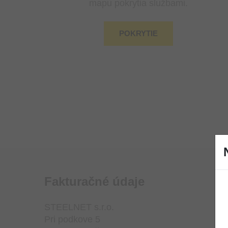
mapu pokrytia službami.
POKRYTIE
Fakturačné údaje
STEELNET s.r.o.
Pri podkove 5