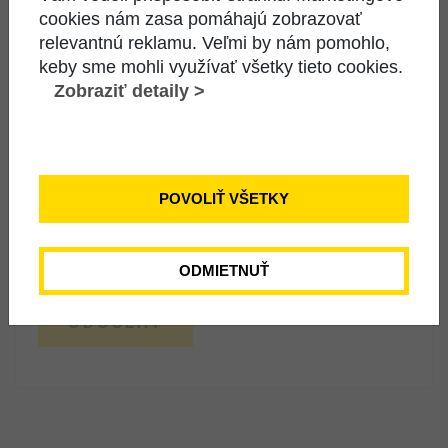
cookies nám zasa pomáhajú zobrazovať
relevantnú reklamu. Veľmi by nám pomohlo,
keby sme mohli využívať všetky tieto cookies.
Zobraziť detaily >
POVOLIŤ VŠETKY
Odoslaním tohto formulára poskytujete ako dotknutá
osoba spoločnosti LEVONET, s.r.o. svoje osobné údaje.
VIAC INFORMÁCIÍ
ODMIETNUŤ