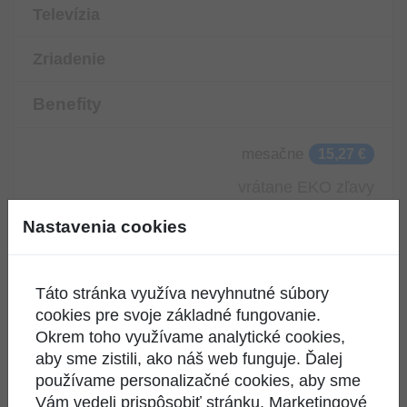
Televízia
Zriadenie
Benefity
mesačne
15,27 €
vrátane EKO zľavy
zriadenie
ZDARMA
Nastavenia cookies
Táto stránka využíva nevyhnutné súbory
cookies pre svoje základné fungovanie.
Overiť dostupnosť
Okrem toho využívame analytické cookies,
Nechajte si skontrolovať dostupnosť Vami vybranej služby.
aby sme zistili, ako náš web funguje. Ďalej
Budeme Vás kontaktovať.
používame personalizačné cookies, aby sme
Vám vedeli prispôsobiť stránku. Marketingové