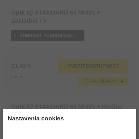
Optický STANDARD 60 Mbit/s +
Základná TV
ZOBRAZIŤ PODROBNOSTI
21,42 €
OVERIŤ DOSTUPNOSŤ
/ mes.
DO KALKULAČKY
Optický STANDARD 60 Mbit/s + Ideálna
TV
Nastavenia cookies
ZOBRAZIŤ PODROBNOSTI