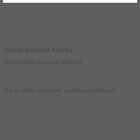
Často kladené otázky
Koľko stojí zriadenie služby?
Čo ak mám viazanosť u iného operátora?