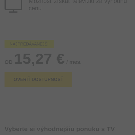
Možnosť získať televíziu za výhodnú
cenu
NAJPREDÁVANEJŠÍ
15,27 €
OD
/ mes.
OVERIŤ DOSTUPNOSŤ
Vyberte si výhodnejšiu ponuku s TV