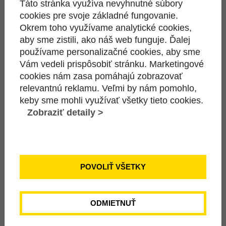
Táto stránka využíva nevyhnutné súbory
cookies pre svoje základné fungovanie.
Okrem toho využívame analytické cookies,
26,54 €
OVERIŤ DOSTUPNOSŤ
aby sme zistili, ako náš web funguje. Ďalej
používame personalizačné cookies, aby sme
/ mes.
DO KALKULAČKY
Vám vedeli prispôsobiť stránku. Marketingové
cookies nám zasa pomáhajú zobrazovať
relevantnú reklamu. Veľmi by nám pomohlo,
Optický STANDARD 60 Mbit/s + Skvelá
keby sme mohli využívať všetky tieto cookies.
Zobraziť detaily >
TV
ZOBRAZIŤ PODROBNOSTI
POVOLIŤ VŠETKY
31,67 €
OVERIŤ DOSTUPNOSŤ
ODMIETNUŤ
/ mes.
DO KALKULAČKY