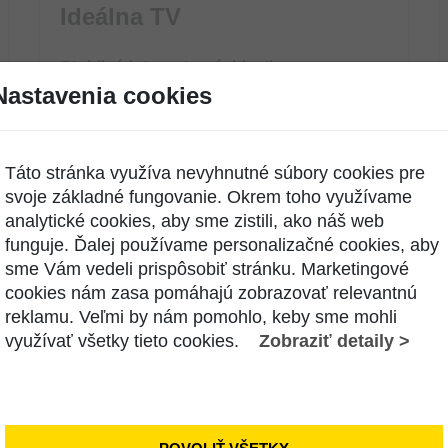
Ideálna TV
Stabilný internet s rýchlosťou:
sťahovania 20 Mb/s
Nastavenia cookies
odosielania 1 Mb/s
TV Obsahuje:
Táto stránka využíva nevyhnutné súbory cookies pre
– 70 základných programov
svoje základné fungovanie. Okrem toho využívame
– 3 programové balíky podľa výberu
analytické cookies, aby sme zistili, ako náš web
funguje. Ďalej používame personalizačné cookies, aby
sme Vám vedeli prispôsobiť stránku. Marketingové
Benefity:
cookies nám zasa pomáhajú zobrazovať relevantnú
– Zľava internet + TV 0,92 €
reklamu. Veľmi by nám pomohlo, keby sme mohli
– Kompletná TV ponuka na 1 mesiac
využívať všetky tieto cookies.
Zobraziť detaily >
ZDARMA
23,47 €
OVERIŤ DOSTUPNOSŤ