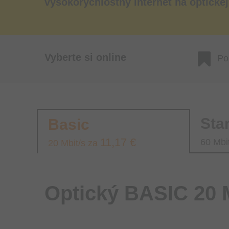
vysokorýchlostný internet na optickej 
Vyberte si online
Por
Sta
Basic
11,17 €
60 Mbi
20 Mbit/s za
Optický BASIC 20 M