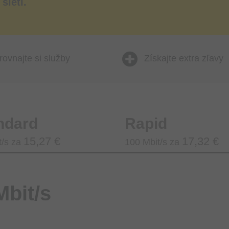
sieti.
ovnajte si služby
Získajte extra zľavy
ndard
Rapid
15,27 €
17,32 €
t/s za
100 Mbit/s za
bit/s