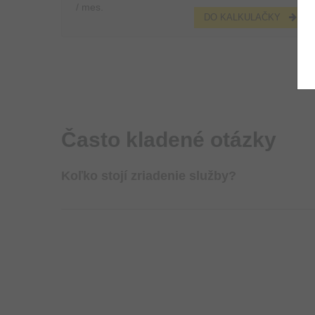
/ mes.
DO KALKULAČKY
Často kladené otázky
Koľko stojí zriadenie služby?