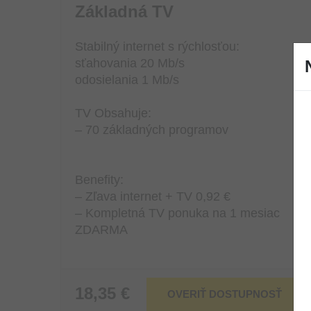
Základná TV
Stabilný internet s rýchlosťou:
sťahovania 20 Mb/s
odosielania 1 Mb/s
TV Obsahuje:
– 70 základných programov
Benefity:
– Zľava internet + TV 0,92 €
– Kompletná TV ponuka na 1 mesiac
ZDARMA
18,35 €
OVERIŤ DOSTUPNOSŤ