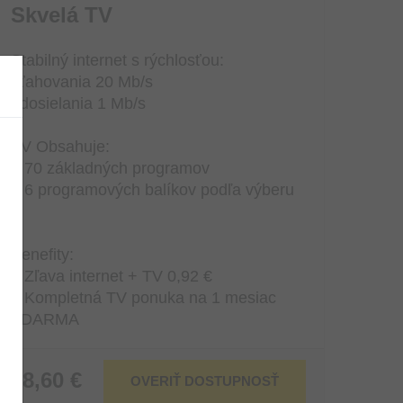
Skvelá TV
Stabilný internet s rýchlosťou:
sťahovania 20 Mb/s
odosielania 1 Mb/s
TV Obsahuje:
– 70 základných programov
– 6 programových balíkov podľa výberu
Benefity:
– Zľava internet + TV 0,92 €
– Kompletná TV ponuka na 1 mesiac
ZDARMA
28,60 €
OVERIŤ DOSTUPNOSŤ