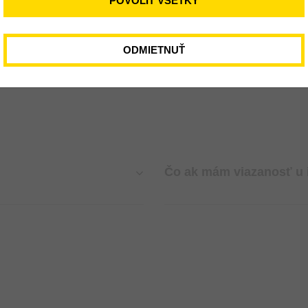
POVOLIŤ VŠETKY
/ mes.
DO KALKULAČKY
ODMIETNUŤ
Čo ak mám viazanosť u 