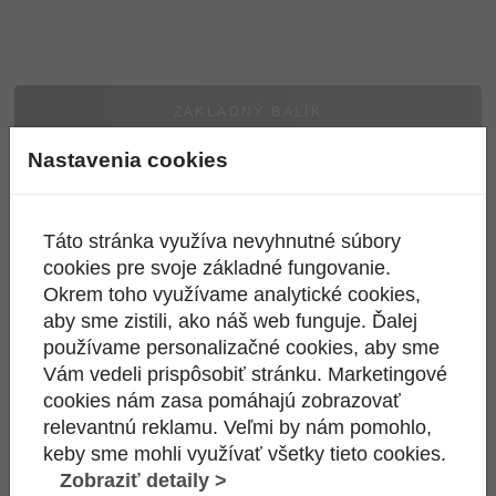
ZÁKLADNÝ BALÍK
Nastavenia cookies
PROGRAMOVÉ BALÍKY
PRÉMIOVÉ BALÍKY
Táto stránka využíva nevyhnutné súbory
cookies pre svoje základné fungovanie.
Okrem toho využívame analytické cookies,
Jednotka
Live TV
CNN
T
aby sme zistili, ako náš web funguje. Ďalej
HD
A11
TRT World
TV 
používame personalizačné cookies, aby sme
Dvojka
M1 HD
HD
TV R
Vám vedeli prispôsobiť stránku. Marketingové
HD
M2 HD
NHK World
Západ
cookies nám zasa pomáhajú zobrazovať
:24
Deutsche
HD
te
relevantnú reklamu. Veľmi by nám pomohlo,
Šport HD
Welle
TVP info HD
Mestsk
keby sme mohli využívať všetky tieto cookies.
Šláger
ORF 1
TVP Word
Ruž
Zobraziť detaily >