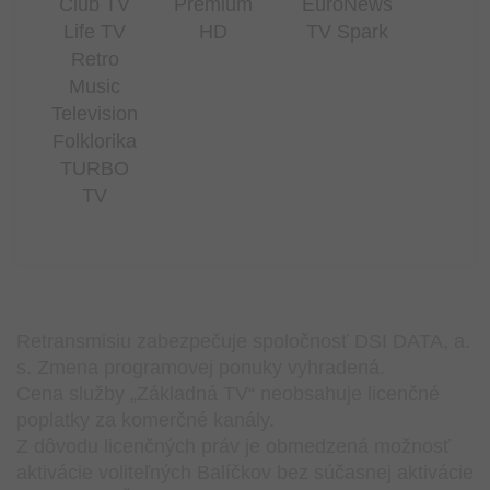
Club TV
Premium
EuroNews
Life TV
HD
TV Spark
Retro
Music
Television
Folklorika
TURBO
TV
Retransmisiu zabezpečuje spoločnosť DSI DATA, a.
s. Zmena programovej ponuky vyhradená.
Cena služby „Základná TV“ neobsahuje licenčné
poplatky za komerčné kanály.
Z dôvodu licenčných práv je obmedzená možnosť
aktivácie voliteľných Balíčkov bez súčasnej aktivácie