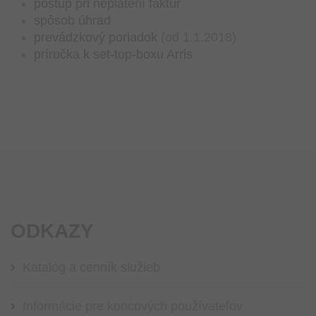
postup pri neplatení faktúr
spôsob úhrad
prevádzkový poriadok
(od 1.1.2018)
príručka k set-top-boxu Arris
ODKAZY
Katalóg a cenník služieb
Informácie pre koncových používateľov