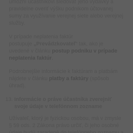
umožní účastníkovi sledovať jeho výdavky a
pravidelne overiť výšku podnikom účtovanej
sumy za využívanie verejnej siete alebo verejnej
služby.
V prípade neplatenia faktúr
postupuje
„Prevádzkovateľ
“ tak, ako je
uvedené v článku
postup podniku v prípade
neplatenia faktúr
.
Podrobnejšie informácie k faktúram a platbám
nájdete v článku
platby a faktúry
(spôsob
úhrad).
Informácie o práve účastníka zverejniť
svoje údaje v telefónnom zozname
Užívateľ, ktorý je fyzickou osobou, má v zmysle
§ 59 ods. 2 Zákona právo určiť, či jeho osobné
údaje budú zaradené do telefónneho zoznamu a