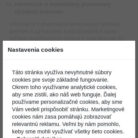
Informácie o maximálnej prenosovej
rýchlosti internetu
Informácie o maximálnej prenosovej rýchlosti
smerom k užívateľovi a od užívateľa v rámci
služieb umožňujúcich prístup k sieti internet sú
uvedené v
cenníku služieb
v príslušnej časti
Nastavenia cookies
pod každým produktom, kde je uvedená max.
rýchlosť pre download/upload Mbps. Pri každom
produkte v cenníku je uvedená maximálna
Táto stránka využíva nevyhnutné súbory
rýchlosť pre download/upload na ktorú je
cookies pre svoje základné fungovanie.
technicky služba obmedzená. Maximálna
Okrem toho využívame analytické cookies,
dosiahnuteľná rýchlosti nie je garantovaná. Pri
aby sme zistili, ako náš web funguje. Ďalej
službe prístupu do internetu ide o best effort
používame personalizačné cookies, aby sme
službu pri ktorej je akceptovaný a prirodzený
Vám vedeli prispôsobiť stránku. Marketingové
pokles rýchlosti. Garantovaná je funkčnosť
cookies nám zasa pomáhajú zobrazovať
služby nie rýchlosť.
relevantnú reklamu. Veľmi by nám pomohlo,
keby sme mohli využívať všetky tieto cookies.
Zároveň platí, že: