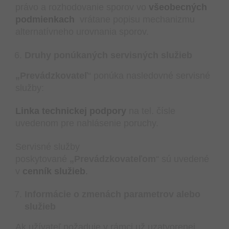
právo a rozhodovanie sporov vo
všeobecných
podmienkach
vrátane popisu mechanizmu
alternatívneho urovnania sporov.
Druhy ponúkaných servisných služieb
„Prevádzkovateľ
“ ponúka nasledovné servisné
služby:
Linka technickej podpory
na tel. čísle
uvedenom pre nahlásenie poruchy.
Servisné služby
poskytované
„Prevádzkovateľom
“ sú uvedené
v
cenník služieb
.
Informácie o zmenách parametrov alebo
služieb
Ak užívateľ požaduje v rámci už uzatvorenej