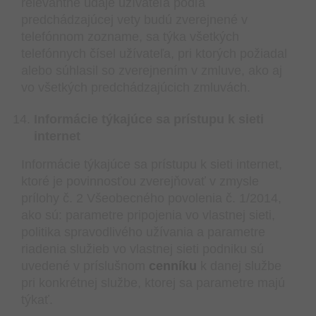
relevantné údaje užívateľa podľa
predchádzajúcej vety budú zverejnené v
telefónnom zozname, sa týka všetkých
telefónnych čísel užívateľa, pri ktorých požiadal
alebo súhlasil so zverejnením v zmluve, ako aj
vo všetkých predchádzajúcich zmluvách.
Informácie týkajúce sa prístupu k sieti
internet
Informácie týkajúce sa prístupu k sieti internet,
ktoré je povinnosťou zverejňovať v zmysle
prílohy č. 2 Všeobecného povolenia č. 1/2014,
ako sú: parametre pripojenia vo vlastnej sieti,
politika spravodlivého užívania a parametre
riadenia služieb vo vlastnej sieti podniku sú
uvedené v príslušnom
cenníku
k danej službe
pri konkrétnej službe, ktorej sa parametre majú
týkať.