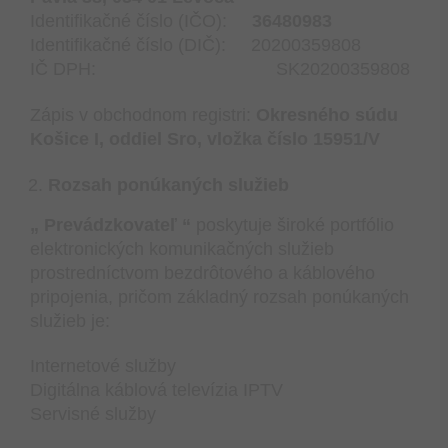
Identifikačné číslo (IČO):
36480983
Identifikačné číslo (DIČ): 20200359808
IČ DPH: SK20200359808
Zápis v obchodnom registri:
Okresného súdu
Košice I, oddiel Sro, vložka číslo 15951/V
Rozsah ponúkaných služieb
„ Prevádzkovateľ “
poskytuje široké portfólio
elektronických komunikačných služieb
prostredníctvom bezdrôtového a káblového
pripojenia, pričom základný rozsah ponúkaných
služieb je:
Internetové služby
Digitálna káblová televízia IPTV
Servisné služby