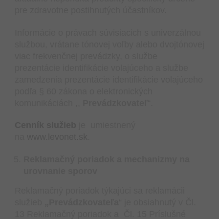
pre zdravotne postihnutých účastníkov.
Informácie o právach súvisiacich s univerzálnou
službou, vrátane tónovej voľby alebo dvojtónovej
viac frekvenčnej prevádzky, o službe
prezentácie identifikácie volajúceho a službe
zamedzenia prezentácie identifikácie volajúceho
podľa § 60 zákona o elektronických
komunikáciách ,,
Prevádzkovateľ
“.
Cenník služieb
je umiestnený
na
www.levonet.sk
.
Reklamačný poriadok a mechanizmy na
urovnanie sporov
Reklamačný poriadok týkajúci sa reklamácii
služieb
„Prevádzkovateľa
“ je obsiahnutý v Čl.
13 Reklamačný poriadok a Čl. 15 Príslušné