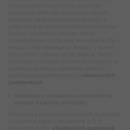
Zmluvy (objednávky) zmenu pôvodných
parametrov alebo ním využívaných služieb,
vykoná sa tak prostredníctvom dodatkov a
príloh, ktoré sa stanú neoddeliteľnou súčasťou
Zmluvy. Užívateľ má možnosť zmeny
prevádzkovanej Služby vždy len k prvému dňu v
mesiaci, ktorý nasleduje po mesiaci, v ktorom
bola žiadosť o zmenu Služby podaná. Ďalšie
informácie o zmenách podmienok týkajúcich sa
prístupu k službám a aplikáciám alebo ich
používania sú špecifikované vo
všeobecných
podmienkach
.
Informácie o postupoch zameraných na
meranie a riadenie prevádzky
Informácie o postupoch zameraných na meranie
a riadenie prevádzky sú uvedené v Čl. 5
Prevádzka služby
všeobecných podmienok
.