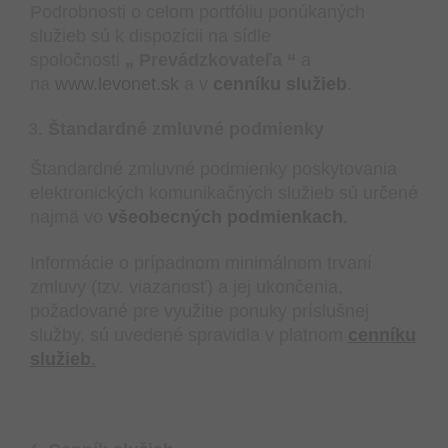
Podrobnosti o celom portfóliu ponúkaných
služieb sú k dispozícii na sídle
spoločnosti
„ Prevádzkovateľa “
a
na
www.levonet.sk
a v
cenníku služieb
.
Štandardné zmluvné podmienky
Štandardné zmluvné podmienky poskytovania
elektronických komunikačných služieb sú určené
najmä vo
všeobecných podmienkach
.
Informácie o prípadnom minimálnom trvaní
zmluvy (tzv. viazanosť) a jej ukončenia,
požadované pre využitie ponuky príslušnej
služby, sú uvedené spravidla v platnom
cenníku
služieb
.