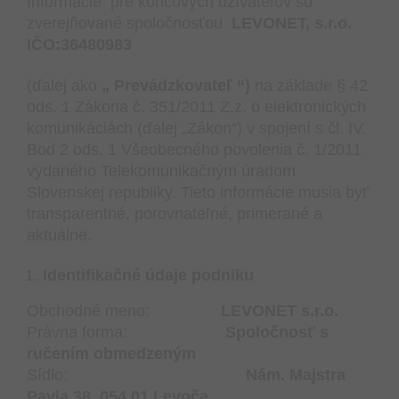
Informácie pre koncových užívateľov sú
zverejňované spoločnosťou
LEVONET, s.r.o.
IČO:36480983
(ďalej ako
„ Prevádzkovateľ “)
na základe § 42
ods. 1 Zákona č. 351/2011 Z.z. o elektronických
komunikáciách (ďalej „Zákon“) v spojení s čl. IV.
Bod 2 ods. 1 Všeobecného povolenia č. 1/2011
vydaného Telekomunikačným úradom
Slovenskej republiky. Tieto informácie musia byť
transparentné, porovnateľné, primerané a
aktuálne.
Identifikačné údaje podniku
Obchodné meno:
LEVONET s.r.o.
Právna forma:
Spoločnosť s
ručením obmedzeným
Sídlo:
Nám. Majstra
Pavla 38, 054 01 Levoča