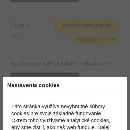
21,42 €
OVERIŤ DOSTUPNOSŤ
/ mes.
DO KALKULAČKY
Bezdrôtový AIR 15 Mbit/s + Ideálna TV
ZOBRAZIŤ PODROBNOSTI
Nastavenia cookies
26,54 €
Táto stránka využíva nevyhnutné súbory
OVERIŤ DOSTUPNOSŤ
cookies pre svoje základné fungovanie.
/ mes.
Okrem toho využívame analytické cookies,
DO KALKULAČKY
aby sme zistili, ako náš web funguje. Ďalej