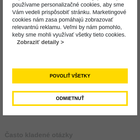
používame personalizačné cookies, aby sme
Vám vedeli prispôsobiť stránku. Marketingové
Bezdrôtový AIR 15 Mbit/s + Skvelá TV
cookies nám zasa pomáhajú zobrazovať
relevantnú reklamu. Veľmi by nám pomohlo,
ZOBRAZIŤ PODROBNOSTI
keby sme mohli využívať všetky tieto cookies.
Zobraziť detaily >
31,67 €
OVERIŤ DOSTUPNOSŤ
/ mes.
POVOLIŤ VŠETKY
DO KALKULAČKY
ODMIETNUŤ
Často kladené otázky