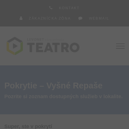
KONTAKT
ZÁKAZNÍCKA ZÓNA
WEBMAIL
Pokrytie – Vyšné Repaše
Pozrite si zoznam dostupných služieb v lokalite.
Super, ste v pokrytí