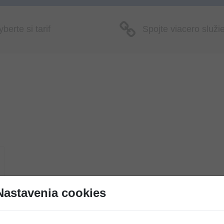
berte si tarif
Spojte viacero služi
Nastavenia cookies