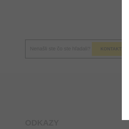
Nenašli ste čo ste hľadali?
KONTAKTUJT
ODKAZY