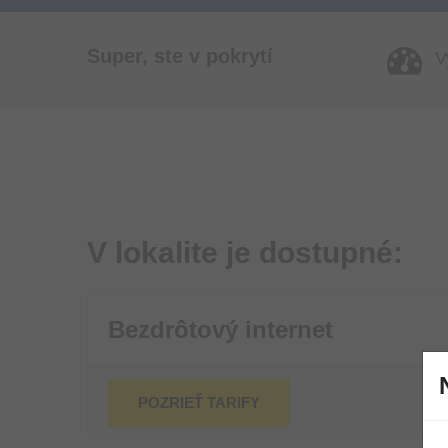
Super, ste v pokrytí
Vy
V lokalite je dostupné:
Bezdrôtový internet
POZRIEŤ TARIFY