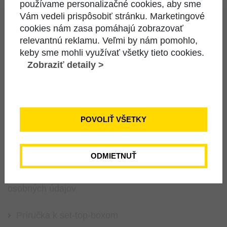
používame personalizačné cookies, aby sme
Vám vedeli prispôsobiť stránku. Marketingové
cookies nám zasa pomáhajú zobrazovať
relevantnú reklamu. Veľmi by nám pomohlo,
keby sme mohli využívať všetky tieto cookies.
ODKAZY
Zobraziť detaily >
Katalóg a cenník služieb
Informácie pre koncových používateľov
POVOLIŤ VŠETKY
Všeobecné obchodné podmienky
ODMIETNUŤ
Zásady ochrany súkromia a spracúvania
osobných údajov
Príručka k set-top-boxom