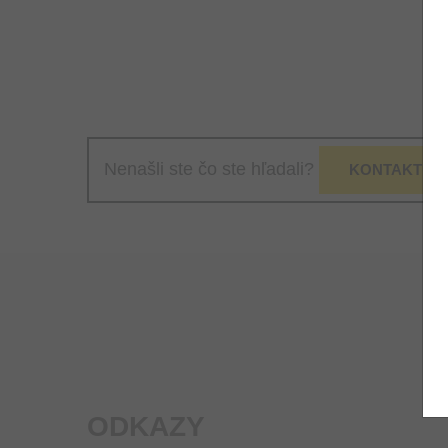
Nenašli ste čo ste hľadali?
KONTAKTUJT
ODKAZY