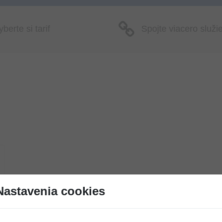
berte si tarif
Spojte viacero služi
Nastavenia cookies