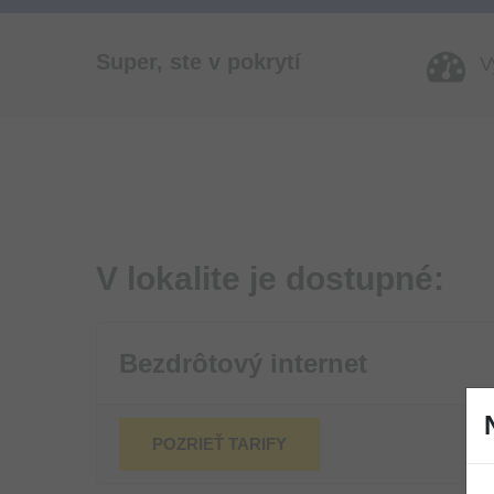
Super, ste v pokrytí
Vy
V lokalite je dostupné:
Bezdrôtový internet
POZRIEŤ TARIFY