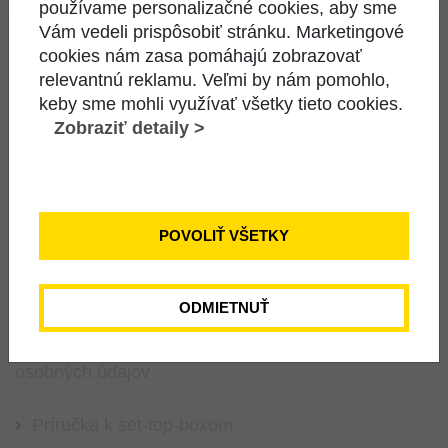
používame personalizačné cookies, aby sme
Vám vedeli prispôsobiť stránku. Marketingové
cookies nám zasa pomáhajú zobrazovať
relevantnú reklamu. Veľmi by nám pomohlo,
keby sme mohli využívať všetky tieto cookies.
ODKAZY
Zobraziť detaily >
Katalóg a cenník služieb
Informácie pre koncových používateľov
POVOLIŤ VŠETKY
Všeobecné obchodné podmienky
ODMIETNUŤ
Zásady ochrany súkromia a spracúvania
osobných údajov
Príručka k set-top-boxom