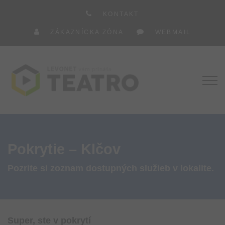
KONTAKT
ZÁKAZNÍCKA ZÓNA
WEBMAIL
Pokrytie – Klčov
Pozrite si zoznam dostupných služieb v lokalite.
Super, ste v pokrytí