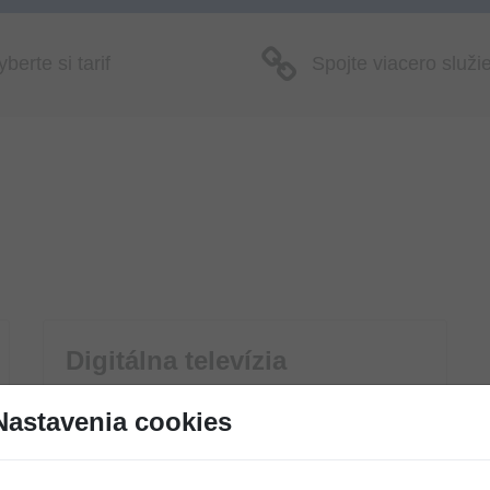
berte si tarif
Spojte viacero služi
Digitálna televízia
Nastavenia cookies
POZRIEŤ TARIFY