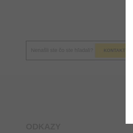
Nenašli ste čo ste hľadali?
KONTAKTUJT
ODKAZY