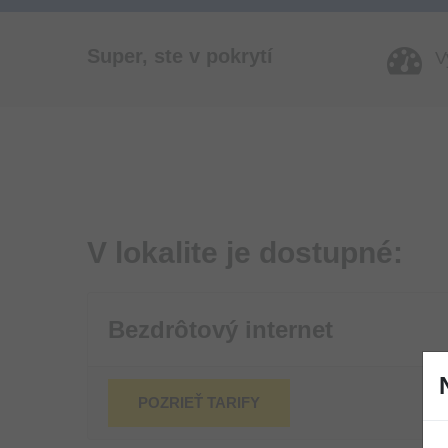
Super, ste v pokrytí
Vy
V lokalite je dostupné:
Bezdrôtový internet
POZRIEŤ TARIFY