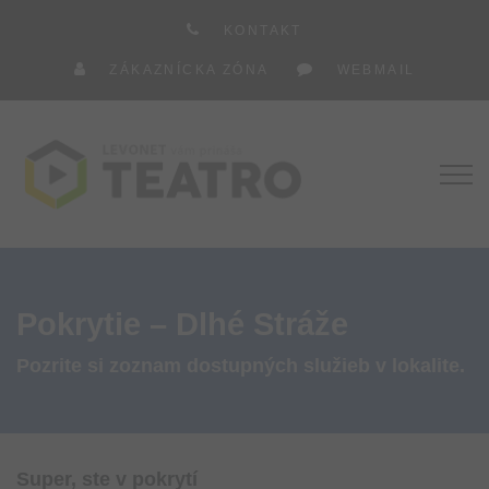
KONTAKT
ZÁKAZNÍCKA ZÓNA
WEBMAIL
Pokrytie – Dlhé Stráže
Pozrite si zoznam dostupných služieb v lokalite.
Super, ste v pokrytí