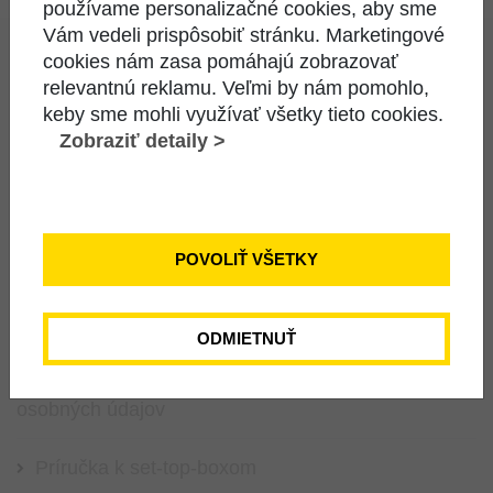
používame personalizačné cookies, aby sme
Vám vedeli prispôsobiť stránku. Marketingové
cookies nám zasa pomáhajú zobrazovať
relevantnú reklamu. Veľmi by nám pomohlo,
keby sme mohli využívať všetky tieto cookies.
ODKAZY
Zobraziť detaily >
Katalóg a cenník služieb
Informácie pre koncových používateľov
POVOLIŤ VŠETKY
Všeobecné obchodné podmienky
ODMIETNUŤ
Zásady ochrany súkromia a spracúvania
osobných údajov
Príručka k set-top-boxom