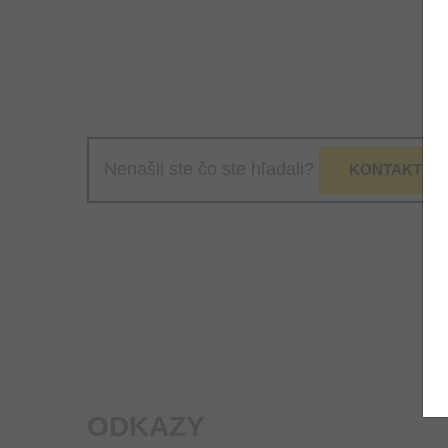
Nenašli ste čo ste hľadali?
KONTAKTUJT
ODKAZY