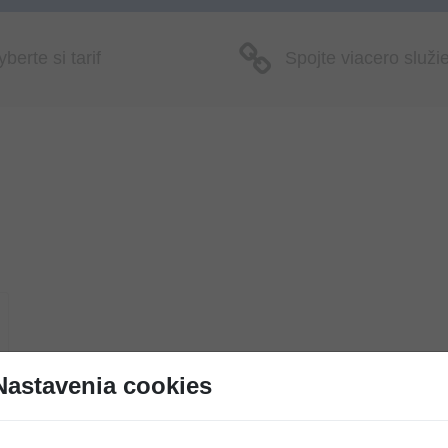
berte si tarif
Spojte viacero služi
Nastavenia cookies