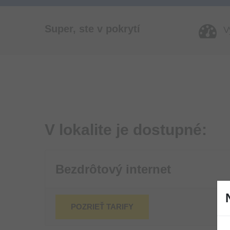
Super, ste v pokrytí
Vy
V lokalite je dostupné:
Bezdrôtový internet
POZRIEŤ TARIFY