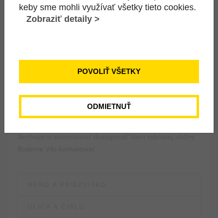
keby sme mohli využívať všetky tieto cookies.
ZDARMA
Zobraziť detaily >
mesačne
27,57 €
vrátane EKO zľavy
zriadenie
ZDARMA
POVOLIŤ VŠETKY
ODMIETNUŤ
Overiť dostupnosť
Nechajte si skontrolovať dostupnosť Vami vybranej služby.
Budeme Vás kontaktovať.