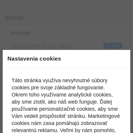
Sumár
Internet
Optický RAPID 100 Mbit/s
17,32 €
Nastavenia cookies
Televízia
Ideálna TV
13,22 €
Táto stránka využíva nevyhnutné súbory
+ Československý
ZDARMA
cookies pre svoje základné fungovanie.
Okrem toho využívame analytické cookies,
Zriadenie
aby sme zistili, ako náš web funguje. Ďalej
používame personalizačné cookies, aby sme
Benefity
Vám vedeli prispôsobiť stránku. Marketingové
cookies nám zasa pomáhajú zobrazovať
Zľava internet + TV
-2,97 €
relevantnú reklamu. Veľmi by nám pomohlo,
Kompletná TV ponuka na 6 mesiacov