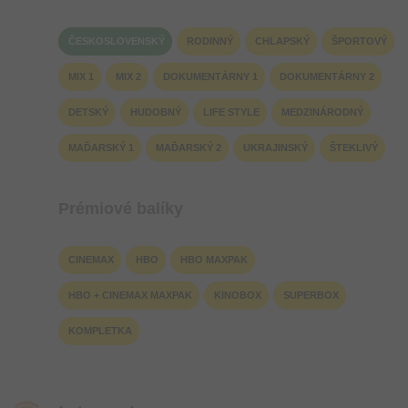
ČESKOSLOVENSKÝ
RODINNÝ
CHLAPSKÝ
ŠPORTOVÝ
MIX 1
MIX 2
DOKUMENTÁRNY 1
DOKUMENTÁRNY 2
DETSKÝ
HUDOBNÝ
LIFE STYLE
MEDZINÁRODNÝ
MAĎARSKÝ 1
MAĎARSKÝ 2
UKRAJINSKÝ
ŠTEKLIVÝ
Prémiové balíky
CINEMAX
HBO
HBO MAXPAK
HBO + CINEMAX MAXPAK
KINOBOX
SUPERBOX
KOMPLETKA